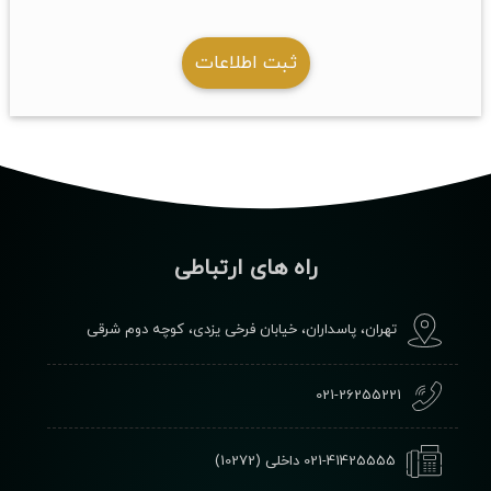
ثبت اطلاعات
راه های ارتباطی
تهران، پاسداران، خیابان فرخی یزدی، کوچه دوم شرقی
021-26255221
021-41425555
داخلی (10272)