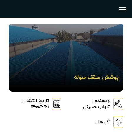
پوشش سقف سوله
نویسنده :
تاریخ انتشار :
شهاب حسینی
1400/6/21
تگ ها :